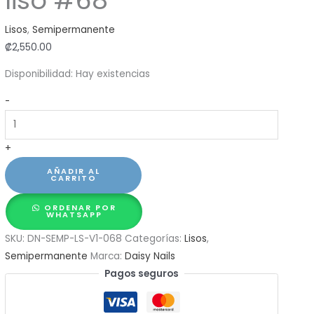
liso #68
Lisos
,
Semipermanente
₡
2,550.00
Disponibilidad:
Hay existencias
Semipermanente
-
Daisy
Nails
+
15ml
-
AÑADIR AL
CARRITO
liso
#68
ORDENAR POR
WHATSAPP
cantidad
SKU:
DN-SEMP-LS-V1-068
Categorías:
Lisos
,
Semipermanente
Marca:
Daisy Nails
Pagos seguros