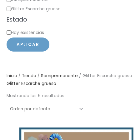
a
Glitter Escarche grueso
t
Estado
e
E
Hay existencias
g
s
o
APLICAR
t
r
a
í
d
a
o
Inicio
/
Tienda
/
Semipermanente
/ Glitter Escarche grueso
Glitter Escarche grueso
Mostrando los 6 resultados