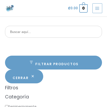
Omitir
0
₡
0.00
e
ir
al
contenido
Buscar:
FILTRAR PRODUCTOS
CERRAR
Filtros
Categoría
C
Semipermanente