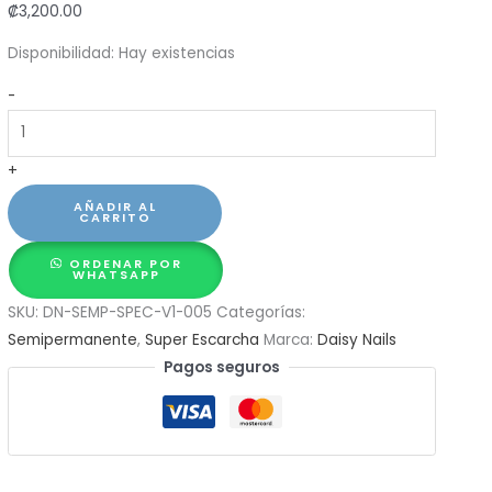
₡
3,200.00
Disponibilidad:
Hay existencias
Semipermanente
-
15ml:
Super
+
escarchado
Disco
AÑADIR AL
CARRITO
Gel
#05
ORDENAR POR
WHATSAPP
cantidad
SKU:
DN-SEMP-SPEC-V1-005
Categorías:
Semipermanente
,
Super Escarcha
Marca:
Daisy Nails
Pagos seguros