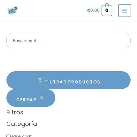
Omitir
0
₡
0.00
e
ir
al
contenido
Buscar:
FILTRAR PRODUCTOS
CERRAR
Filtros
Categoría
C
Base coat