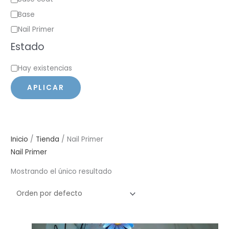
a
Base
t
Nail Primer
e
Estado
g
E
o
Hay existencias
s
r
APLICAR
t
í
a
a
d
o
Inicio
/
Tienda
/ Nail Primer
Nail Primer
Mostrando el único resultado