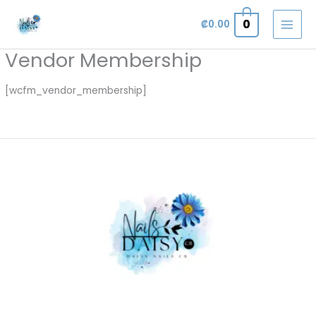
Omitir
0
₡
0.00
e
ir
Vendor Membership
al
contenido
[wcfm_vendor_membership]