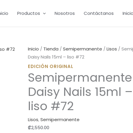
-
liso
nicio
Productos
Nosotros
Contáctanos
Inici
#72
cantidad
Inicio
/
Tienda
/
Semipermanente
/
Lisos
/ Sem
Daisy Nails 15ml – liso #72
EDICIÓN ORIGINAL
Semipermanente
Daisy Nails 15ml –
liso #72
Lisos
,
Semipermanente
₡
2,550.00