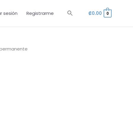
ar sesión
Registrarme
₡
0.00
0
ipermanente