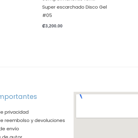
Super escarchado Disco Gel
#05
₡
3,200.00
importantes
de privacidad
 de reembolso y devoluciones
 de envío
 de autor