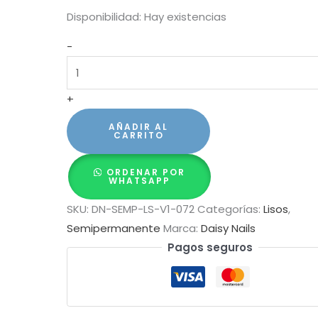
Disponibilidad:
Hay existencias
Semipermanente
-
Daisy
Nails
+
15ml
-
AÑADIR AL
CARRITO
liso
#72
ORDENAR POR
cantidad
WHATSAPP
SKU:
DN-SEMP-LS-V1-072
Categorías:
Lisos
,
Semipermanente
Marca:
Daisy Nails
Pagos seguros