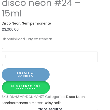
disco neon #24 –
15ml
Disco Neon
,
Semipermanente
₡
3,000.00
Disponibilidad:
Hay existencias
Semipermanente
-
disco
neon
+
#24
-
AÑADIR AL
CARRITO
15ml
cantidad
ORDENAR POR
WHATSAPP
SKU:
DN-SEMP-DCN-V1-011
Categorías:
Disco Neon
,
Semipermanente
Marca:
Daisy Nails
Pagos seguros