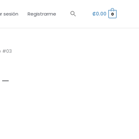
ar sesión
Registrarme
₡
0.00
0
e #03
 –