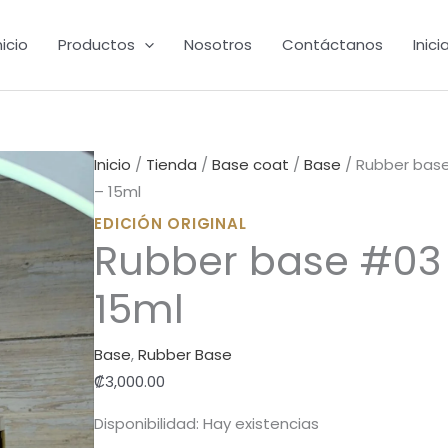
15ml
cantidad
nicio
Productos
Nosotros
Contáctanos
Inici
Inicio
/
Tienda
/
Base coat
/
Base
/ Rubber bas
– 15ml
EDICIÓN ORIGINAL
Rubber base #03
15ml
Base
,
Rubber Base
₡
3,000.00
Disponibilidad:
Hay existencias