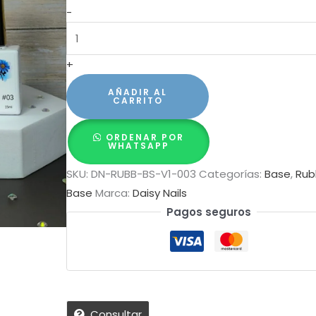
Rubber
-
base
#03
+
-
15ml
AÑADIR AL
CARRITO
cantidad
ORDENAR POR
WHATSAPP
SKU:
DN-RUBB-BS-V1-003
Categorías:
Base
,
Rub
Base
Marca:
Daisy Nails
Pagos seguros
Consultar