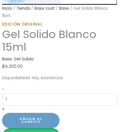
Inicio
/
Tienda
/
Base coat
/
Base
/ Gel Solido Blanco
15ml
EDICIÓN ORIGINAL
Gel Solido Blanco
15ml
Base
,
Gel Solido
₡
4,300.00
Disponibilidad:
Hay existencias
Gel
-
Solido
Blanco
+
15ml
cantidad
AÑADIR AL
CARRITO