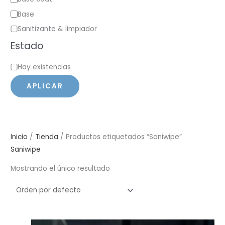
a
Base
t
Sanitizante & limpiador
e
Estado
g
E
o
Hay existencias
s
r
APLICAR
t
í
a
a
d
o
Inicio
/
Tienda
/ Productos etiquetados “Saniwipe”
Saniwipe
Mostrando el único resultado