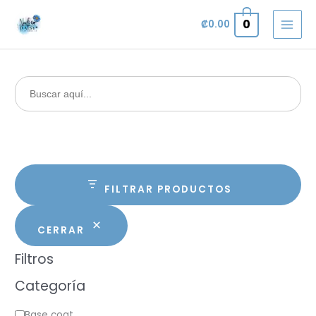
Omitir
0
₡
0.00
e
ir
al
contenido
Buscar:
FILTRAR PRODUCTOS
CERRAR
Filtros
Categoría
C
Base coat